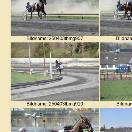
Bildname: 250403tbmg907
Bildna
Bildname: 250403tbmg910
Bildna