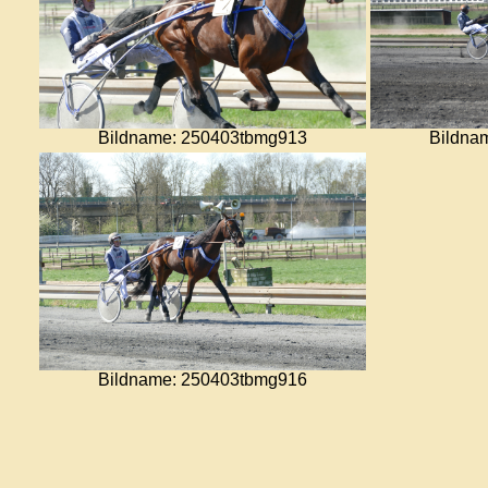
Bildname: 250403tbmg913
Bildna
Bildname: 250403tbmg916