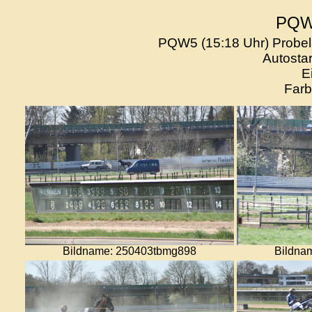
PQW5
PQW5 (15:18 Uhr) Probelau
Autostar
E
Farb
Bildname: 250403tbmg898
Bildna