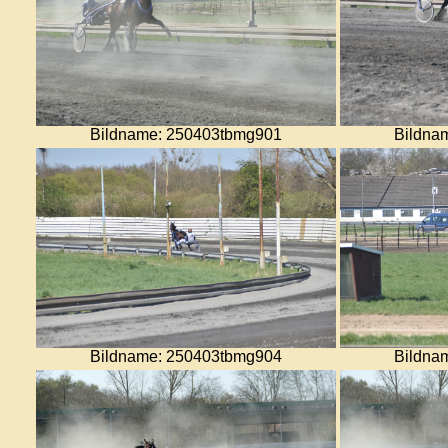
Bildname: 250403tbmg901
Bildna
Bildname: 250403tbmg904
Bildna