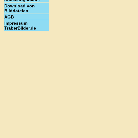
Download von
Bilddateien
AGB
Impressum
TraberBilder.de