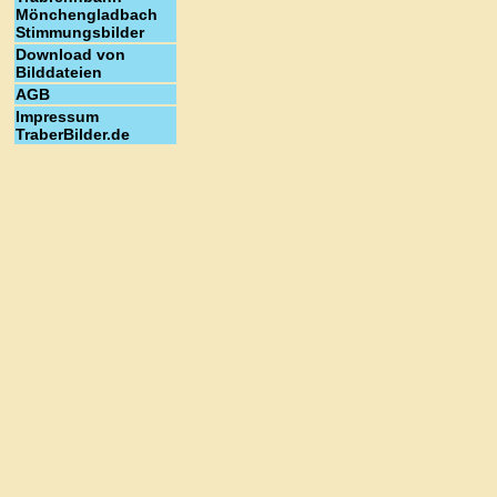
Mönchengladbach
Stimmungsbilder
Download von
Bilddateien
AGB
Impressum
TraberBilder.de