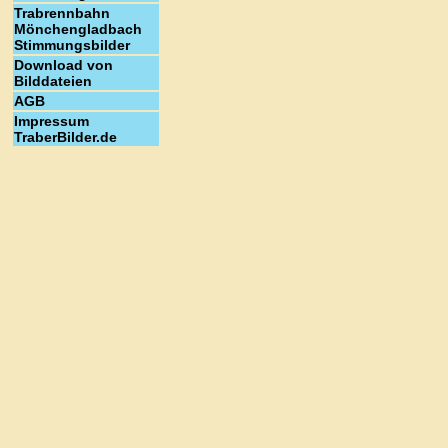
Trabrennbahn
Mönchengladbach
Stimmungsbilder
Download von
Bilddateien
AGB
Impressum
TraberBilder.de